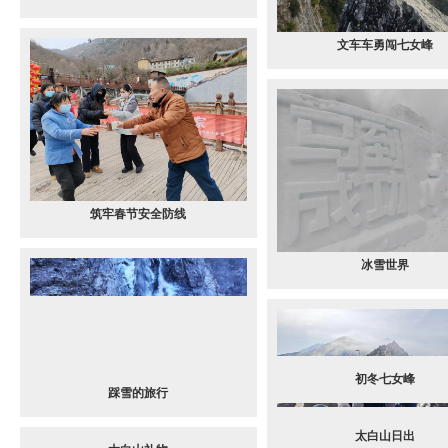
文车车勇闯七女峰
筑牢春节安全防线
冰雪世界
踩雪的旅行
旅游直通车
太白山日出