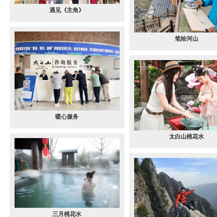
遇见《主角》
笔绘河山
暖心服务
太白山桃花水
三月桃花水