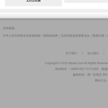
太白山礼物
友情链接：
中华人民共和国文化和旅游部
｜
陕西旅游网
｜
宝鸡市旅游发展委员会
｜
陕西日报
｜
关于我们
｜
加入我们
Copyright © 2010 tbpark.com All Rights Reserve
投诉电话：+0086-0917-5711002 救援电
服务时间：周一至周日 早8：00
初冬七女峰
网站主办