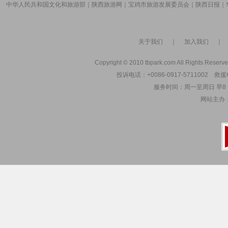
中华人民共和国文化和旅游部
｜
陕西旅游网
｜
宝鸡市旅游发展委员会
｜
陕西日报
｜
关于我们
｜
加入我们
Copyright © 2010 tbpark.com All Rights Reserve
投诉电话：+0086-0917-5711002 救援电
服务时间：周一至周日 早8：00
网站主办