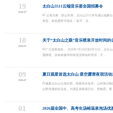
19
太白山3511云端音乐荟全国招募令
2026-07
云海为幕，群山作席，太白山3511米专属云端舞
类型，有热爱即可报名！ 歌手、乐 ...
10
关于“太白山之眼”音乐喷泉开放时间的
2026-07
广大游客朋友： 2026年7月10日至8月31日，太白山
遇降雨、设备检修等特殊情况将临时停演，不 ...
09
夏日观星首选太白山 星空露营夜宿活动
2026-07
盛夏太白山云海壮阔，朝暮风光各异。山间落日晚
山野浪漫的好去处。为满足游客观日出、赏晚霞、看 ..
01
2026届全国中、高考生汤峪温泉泡汤优