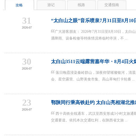
游记
线路
交通指南
攻略
31
“太白山之眼”音乐喷泉7月31日至8月1
2026-07
广大游客朋友： 2026年7月31日至8月10日，太白山
遇降雨、设备检修等特殊情况将临时停演，不 ...
30
太白山3511云端露营嘉年华・8月4日火
2026-07
落日晚霞浸染秦岭群山，深夜仰望璀璨银河，清晨
会、星空露营、山野美食市集、高山草甸打卡轮番 ...
23
鄂陕同行乘高铁赴约 太白山亮相湖北推
2026-07
西十高铁全线通车，武汉至西安形成3小时文旅通
交通要道。依托本次交通红利，在陕西省文旅 ...